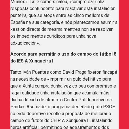
Muíños». Tal e como sinalou, «cómpre dar unha
resposta contundente para reactivar esta instalación
punteira, que se atopa entre as cinco mellores de
España na súa categoría, e nós plantexamos asumir a
xestión directa da mesma mentres non se resolvan
os impedimentos xurídicos para unha nova
adxudicación».
Acordo para permitir o uso do campo de fútbol 8
do IES A Xunqueira I
Tanto Iván Puentes como David Fraga fixeron fincapé
na necesidade de «imprimir un pulo definitivo para
que a Xunta cumpra dunha vez co seu compromiso e
faga realidade unha instalación que acumula máis
dunha década de atraso: o Centro Polideportivo da
Parda». Asemade, o programa deseñado polo PSOE
no eido deportivo recolle a proposta de mellorar o
campo de fútbol do CEIP A Xunqueira II, instalando
herba artificial, permitindo os adestramentos dos